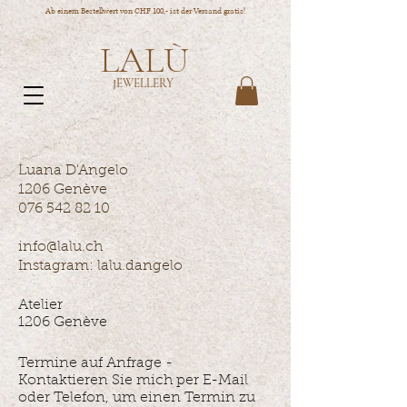
Ab einem Bestellwert von CHF 100,- ist der Versand gratis!
LALÙ
JEWELLERY
Jewellery-Swissmade
Luana D'Angelo
1206 Ge
nève
076 542 82 10
info@lalu.ch
Instagram: lalu.dangelo
Atelier
1206 Genève
Termine auf Anfrage -
Kontaktieren Sie mich per E-Mail
oder Telefon, um einen Termin zu