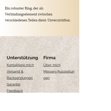
Ein robuster Ring, der als
Verbindungselement zwischen
verschiedenen Teilen dient. Unverzichtbar,
um Kordeln und Karabinerhaken
miteinander zu verbinden, und sorgt dabei
für Funktionalität und Stabilität.
Unterstützung
Firma
Öffnungsmechanismus: Spiralverschluss
Kontaktiere mich
Über mich
Versand &
Messen
/Ausstellun
Material: Stahl
Rücksendungen
gen
Garantie
Außendurchmesser: 2,8 cm
Feedback
Innendurchmesser: 2,2 cm
Größe-Anleitung
Schmuckpflege