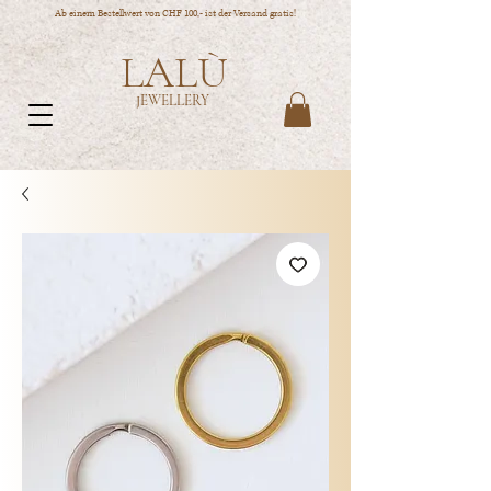
Ab einem Bestellwert von CHF 100,- ist der Versand gratis!
LALÙ
JEWELLERY