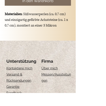
In den Warenkorb
Materialien
: Süßwasserperlen (ca. 0,7 cm)
und einzigartig gefärbte Achatsteine (ca. 1 x
0,7 cm), montiert an einer 3 Mikron
vergoldeten 925er Silberkette.
Länge
:
S 16cm
+2cm Verlängerung,
M
18cm
+2cm Verlängerung
Unterstützung
Firma
Kontaktiere mich
Über mich
Versand &
Messen
/Ausstellun
Rücksendungen
gen
Garantie
Feedback
Größe-Anleitung
Schmuckpflege