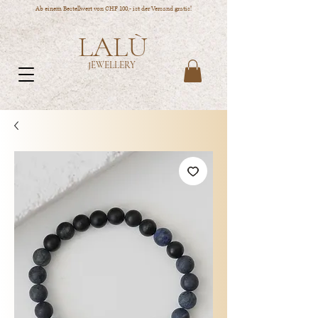
Ab einem Bestellwert von CHF 100,- ist der Versand gratis!
LALÙ
JEWELLERY