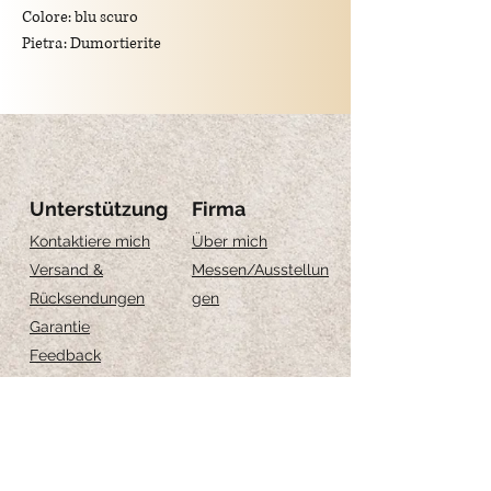
Colore: blu scuro
Pietra: Dumortierite
Spessore pietra: 0.8 cm
Grandezza: 20cm
!! le pietre possono essere
leggermente differenti dalla foto, sono pezzi
Unterstützung
Firma
unici
Kontaktiere mich
Über mich
Versand &
Messen
/Ausstellun
Rücksendungen
gen
Garantie
Feedback
Größe-Anleitung
Schmuckpflege