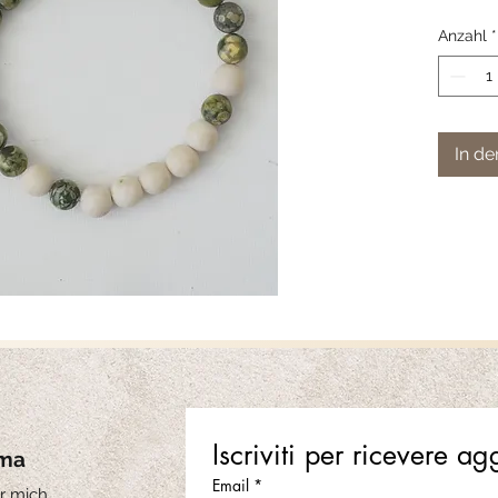
Spessore
Anzahl
*
Grandez
!! le pie
leggerme
In d
unici
Iscriviti per ricevere a
rma
Email
*
r mich