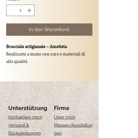
In den Warenkorb
Bracciale artigianale – Ametista
Realizzato a mano con cura e materiali di
alta qualità
Pietre naturali di
Ametista
Catena in
argento 925
Disponibile in due lunghezze:
•
16 cm
+
2 cm di estensione
•
18 cm
+
2 cm di estensione
Unterstützung
Firma
Fa parte di un set esclusivo di 3 bracciali
Kontaktiere mich
Über mich
coordinati
, pensati per essere indossati
Versand &
Messen
/Ausstellun
singolarmente o insieme
Rücksendungen
gen
Acquistando il set completo
, li otterete con il