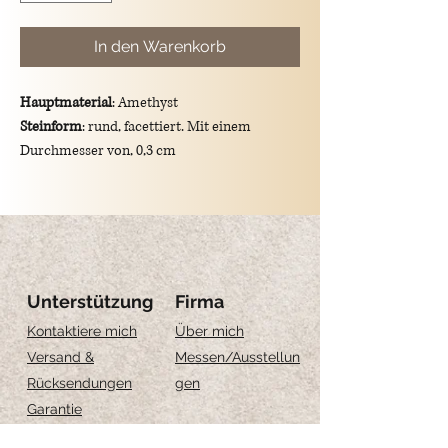
In den Warenkorb
Hauptmaterial
: Amethyst
Steinform
: rund, facettiert. Mit einem
Durchmesser von, 0,3 cm
Farbe
: violett
Gesamtmaße des Anhängers
: Länge 0.9 cm
Haken
: 925 Sterling Silber/vergoldeter
Haken.
Symbolische Bedeutung
: Der Amethyst ist
ein Symbol für Ruhe, Ausgeglichenheit und
Unterstützung
Firma
Spiritualität.
Kontaktiere mich
Über mich
Versand &
Messen
/Ausstellun
Rücksendungen
gen
Garantie
Feedback