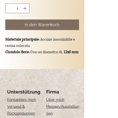
In den Warenkorb
Materiale principale:
Acciaio inossidabile e
resina colorata
Ciondolo fiore:
Con un diametro di,
12x8 mm
Dimensioni totali del ciondolo:
lunghezza di
2 cm
Montatura:
gancio in argento 925/placcato
oro.
Unterstützung
Firma
Kontaktiere mich
Über mich
Versand &
Messen
/Ausstellun
Rücksendungen
gen