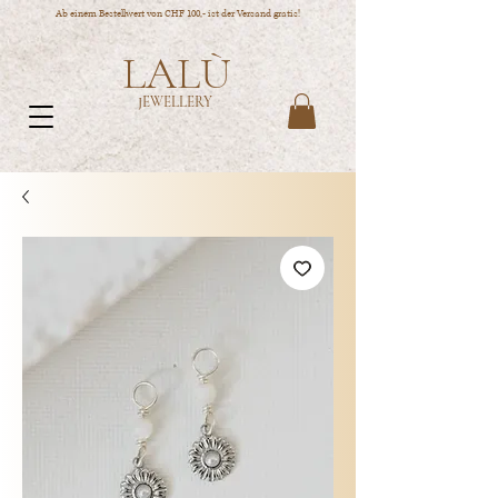
Ab einem Bestellwert von CHF 100,- ist der Versand gratis!
LALÙ
JEWELLERY