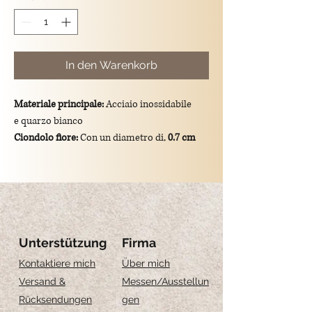
In den Warenkorb
Materiale principale:
Acciaio inossidabile
e quarzo bianco
Ciondolo fiore:
Con un diametro di,
0.7 cm
Dimensioni totali del ciondolo:
lunghezza di
1.8 cm
Montatura:
gancio in argento 925/placcato
oro.
Unterstützung
Firma
Kontaktiere mich
Über mich
Versand &
Messen
/Ausstellun
Rücksendungen
gen