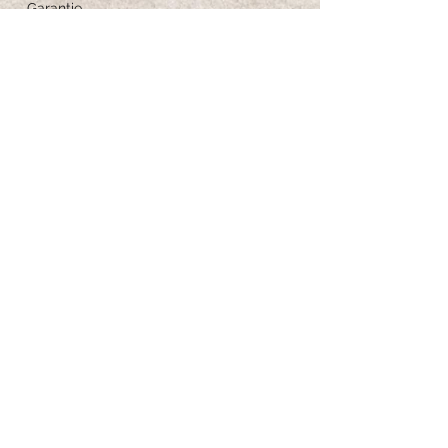
Garantie
Feedback
Größe-Anleitung
Schmuckpflege
Iscriviti per ricevere 
aggiornamenti esclusivi
Email
*
Iscriviti alla newsletter
Voglio iscrivermi alla tua newsletter.
*