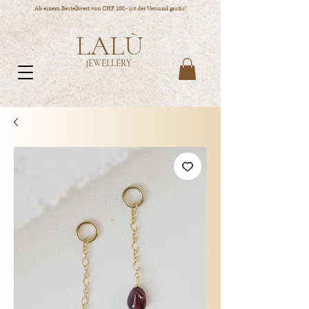
Ab einem Bestellwert von CHF 100,- ist der Versand gratis!
LALÙ
JEWELLERY