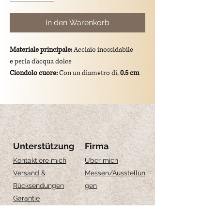
In den Warenkorb
Materiale principale:
Acciaio inossidabile
e perla d'acqua dolce
Ciondolo cuore:
Con un diametro di,
0.5 cm
Dimensioni totali del ciondolo:
lunghezza di
1.8 cm
Montatura:
gancio in argento 925/placcato
oro.
Significato simbolico:
la perla rappresenta
purezza, saggezza e serenità
Unterstützung
Firma
Kontaktiere mich
Über mich
Versand &
Messen
/Ausstellun
Rücksendungen
gen
Garantie
Feedback