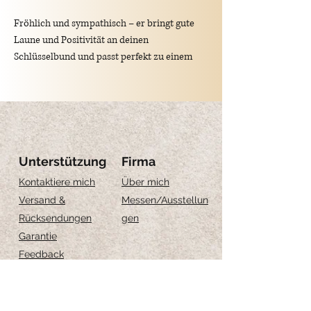
Fröhlich und sympathisch – er bringt gute
Laune und Positivität an deinen
Schlüsselbund und passt perfekt zu einem
jugendlichen, verspielten Stil.
Material: Edelstahl und farbiges Harz
Unterstützung
Firma
Größe des Anhängers: 7 mm
Kontaktiere mich
Über mich
Versand &
Messen
/Ausstellun
Gesamtlänge: 2,2 cm
Rücksendungen
gen
Garantie
Feedback
Größe-Anleitung
Schmuckpflege