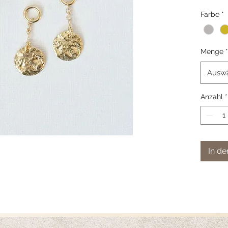
Dimensio
Farbe
*
2.3 cm
Montatu
925/plac
Menge
*
Ausw
Anzahl
*
In d