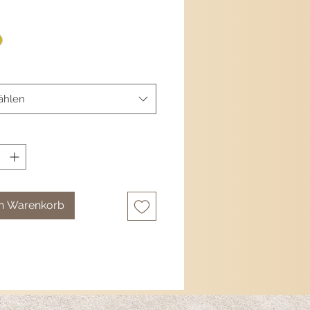
ni totali del ciondolo:
lunghezza di
ra:
gancio e catena in argento
cato oro.
ählen
en Warenkorb