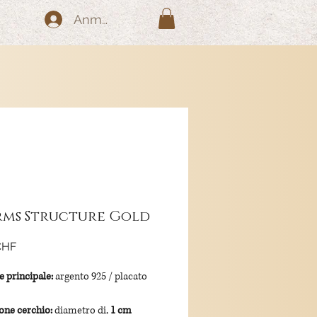
Anmelden
ms Structure Gold
Preis
CHF
e principale:
argento 925 / placato
ne cerchio:
diametro di,
1 cm