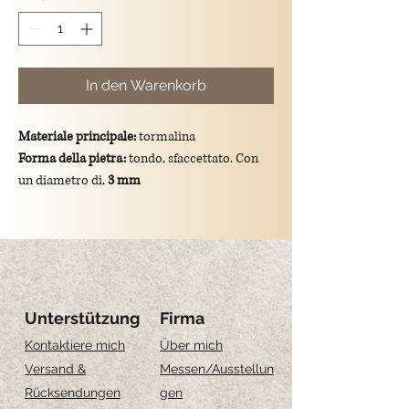
In den Warenkorb
Materiale principale:
tormalina
Forma della pietra:
tondo, sfaccettato. Con
un diametro di,
3 mm
Colore:
blu scuro
Dimensioni totali del ciondolo:
lunghezza di
1.5 cm
Montatura:
gancio in argento 925/placcato
oro.
Significato simbolico:
La Tormalina blu
Unterstützung
Firma
simboleggia calma, comunicazione e
Kontaktiere mich
Über mich
chiarezza mentale.
Versand &
Messen
/Ausstellun
Rücksendungen
gen