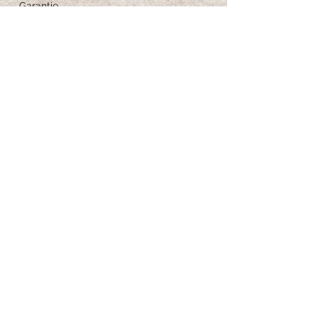
Garantie
Feedback
Größe-Anleitung
Schmuckpflege
Iscriviti per ricevere 
aggiornamenti esclusivi
Email
*
Iscriviti alla newsletter
Voglio iscrivermi alla tua newsletter.
*