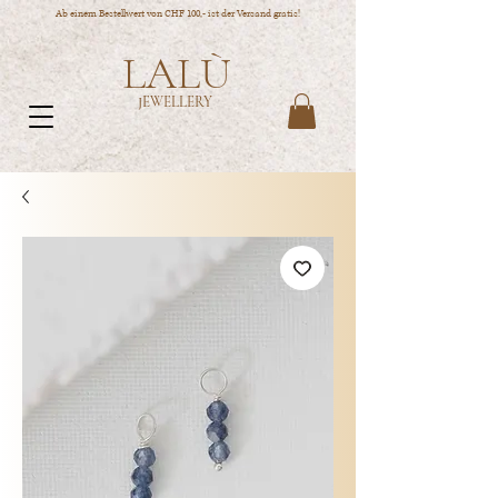
Ab einem Bestellwert von CHF 100,- ist der Versand gratis!
LALÙ
JEWELLERY