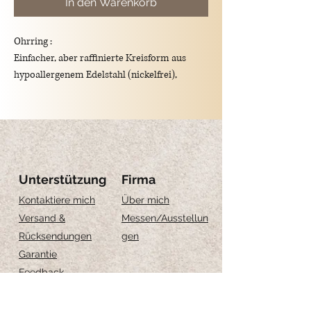
In den Warenkorb
Ohrring
:
Einfacher, aber raffinierte Kreisform aus
hypoallergenem Edelstahl (nickelfrei),
wasserfest, ineinandergreifender Verschluss.
Durchmesser: 1.5 cm
Unterstützung
Firma
Kontaktiere mich
Über mich
Versand &
Messen
/Ausstellun
Rücksendungen
gen
Garantie
Feedback
Größe-Anleitung
Schmuckpflege