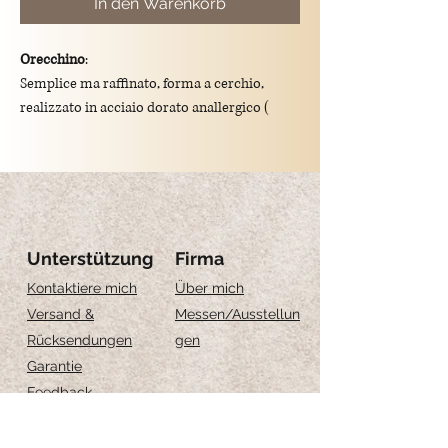
In den Warenkorb
Orecchino
:
Semplice ma raffinato, forma a cerchio,
realizzato in acciaio dorato anallergico (
senza nichel ), resistente all'acqua, chiusura
ad incastro.
Diametro: 2.5 cm
Unterstützung
Firma
Kontaktiere mich
Über mich
Versand &
Messen
/Ausstellun
Rücksendungen
gen
Garantie
Feedback
Größe-Anleitung
Schmuckpflege