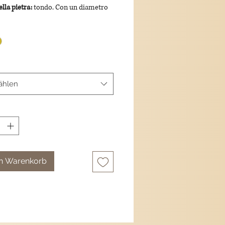
lla pietra:
tondo. Con un diametro
ni totali del ciondolo:
lunghezza di
ra:
gancio in argento 925/placcato
ählen
en Warenkorb