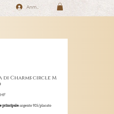
Anmelden
a di Charms circle M
d
Preis
CHF
e principale:
argento 925/placato