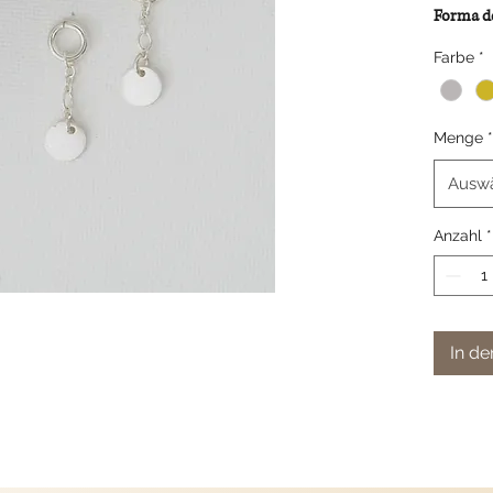
Forma de
di, 5
mm
Farbe
*
Dimensio
2.3 cm
Montatu
Menge
*
oro.
Ausw
Anzahl
*
In d