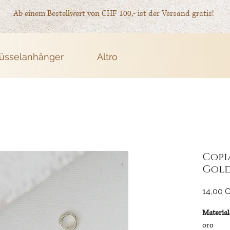
Ab einem Bestellwert von CHF 100,- ist der Versand gratis!
üsselanhänger
Altro
Copi
Gol
14,00 
Material
oro