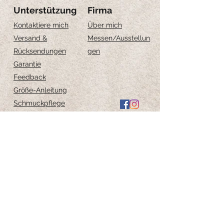
Unterstützung
Firma
Kontaktiere mich
Über mich
Versand &
Messen
/Ausstellun
Rücksendungen
gen
Garantie
Feedback
Größe-Anleitung
Schmuckpflege
Iscriviti per ricevere 
aggiornamenti esclusivi
Email
*
Iscriviti alla newsletter