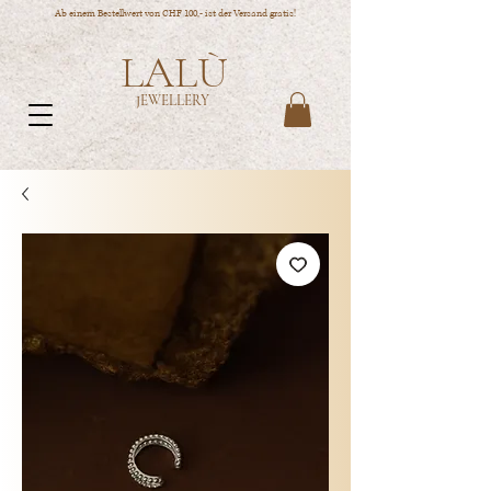
Ab einem Bestellwert von CHF 100,- ist der Versand gratis!
LALÙ
JEWELLERY