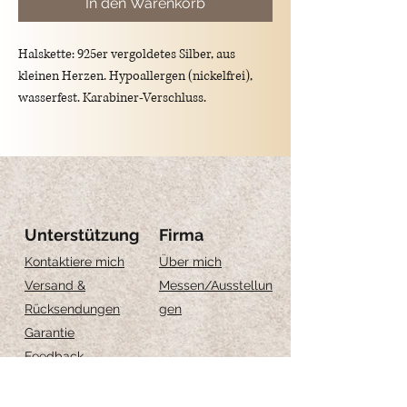
In den Warenkorb
Halskette: 925er vergoldetes Silber, aus
kleinen Herzen. Hypoallergen (nickelfrei),
wasserfest. Karabiner-Verschluss.
Länge :
36cm+5cm Verlängerung
42cm+5cm Verlängerung
Unterstützung
Firma
Kontaktiere mich
Über mich
Versand &
Messen
/Ausstellun
Rücksendungen
gen
Garantie
Feedback
Größe-Anleitung
Schmuckpflege