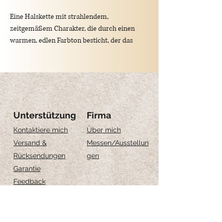
Eine Halskette mit strahlendem,
zeitgemäßem Charakter, die durch einen
warmen, edlen Farbton besticht, der das
Licht einfängt und jeden Teint unterstreicht.
Vielseitig und originell, lässt sie sich auf
verschiedene Arten tragen und passt sich
Ihrem Stil und jedem Anlass an.
Unterstützung
Firma
Kontaktiere mich
Über mich
Versand &
Messen
/Ausstellun
Rücksendungen
gen
Tipps zum Tragen
Garantie
Feedback
zweilagig um den Hals für einen eleganten
Größe-Anleitung
und raffinierten Effekt
verflochten und mit dem goldenen oder
Schmuckpflege
silbernen Ring geschlossen