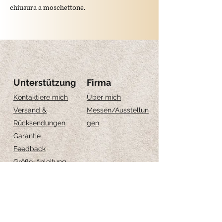
chiusura a moschettone.
lunghezza: 45 cm
Ciondolo
:
Argento 925 placato oro, anallergico ( senza
nichel ).
Dimensione: 1cm
Unterstützung
Firma
Kontaktiere mich
Über mich
Versand &
Messen
/Ausstellun
Rücksendungen
gen
Garantie
Feedback
Größe-Anleitung
Schmuckpflege
Iscriviti per ricevere 