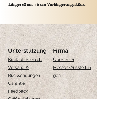
-
Länge: 50 cm + 5 cm Verlängerungsstück.
- Rechteckiger Anhänger mit eingravierten
Sonnenstrahlenmotiven.
- Glänzende Oberfläche, die das Licht
einfängt und reflektiert.
-
Größe des Anhängers: 1,5 cm × 2 cm.
- Elegant, leuchtend und perfekt für den
Unterstützung
Firma
täglichen Gebrauch ☀️
Kontaktiere mich
Über mich
Versand &
Messen
/Ausstellun
Rücksendungen
gen
Garantie
Feedback
Größe-Anleitung
Schmuckpflege
Iscriviti per ricevere 