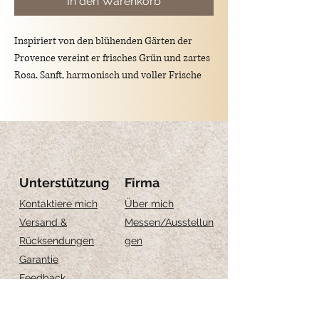
In den Warenkorb
Inspiriert von den blühenden Gärten der
Provence vereint er frisches Grün und zartes
Rosa. Sanft, harmonisch und voller Frische
bringt er überallhin einen Hauch von Natur
und Stil mit.
Unterstützung
Firma
Kontaktiere mich
Über mich
Versand &
Messen
/Ausstellun
Rücksendungen
gen
Garantie
Feedback
Größe-Anleitung
Schmuckpflege