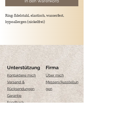
In den Warenkorb
Ring: Edelstahl, elastisch, wasserfest,
hypoallergen (nickelfrei)
Größe: (siehe Bild für weitere Informationen)
S 16-17
M 18-19
Unterstützung
Firma
Kontaktiere mich
Über mich
Versand &
Messen
/Ausstellun
Rücksendungen
gen
Garantie
Feedback
Größe-Anleitung
Schmuckpflege