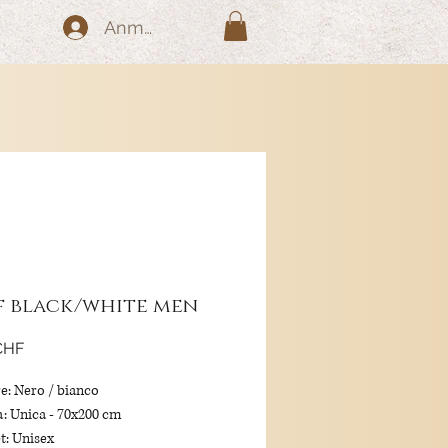
Anmelden
f black/white men
Preis
CHF
e: Nero / bianco
a: Unica - 70x200 cm
t: Unisex