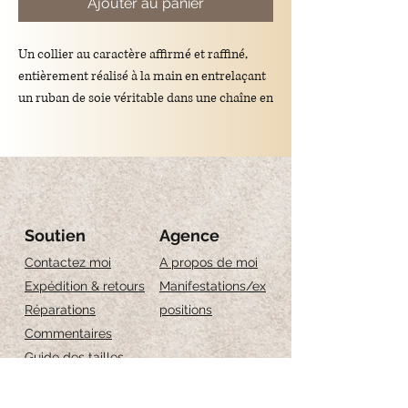
Ajouter au panier
Un collier au caractère affirmé et raffiné,
entièrement réalisé à la main en entrelaçant
un ruban de soie véritable dans une chaîne en
acier doré. Un bijou original qui allie
élégance et personnalité, parfait pour celles
qui aiment les accessoires raffinés au charme
intemporel.
Soutien
Agence
Contactez moi
A propos de moi
Pendentifs :
Expédition & retours
Manifestations/ex
Réparations
positions
Coquillage ajouré en argent 925 plaqué or
Commentaires
perles d'eau douce naturelles
Guide des tailles
pierres œil-de-tigre
Entretien des bijoux