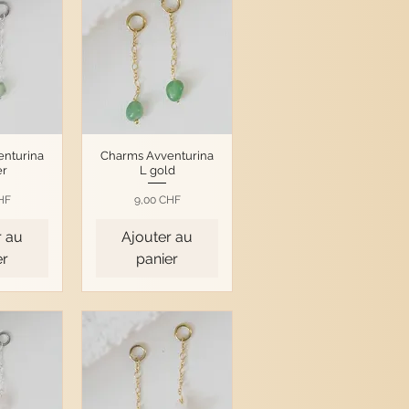
enturina
Charms Avventurina
er
L gold
Prix
HF
9,00 CHF
r au
Ajouter au
er
panier