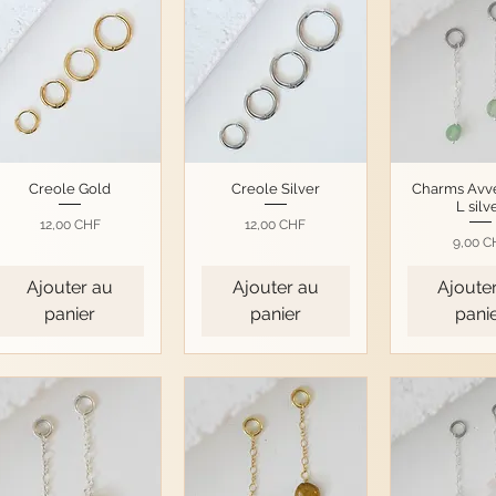
Creole Gold
Creole Silver
Charms Avv
L silv
Prix
Prix
12,00 CHF
12,00 CHF
Prix
9,00 C
Ajouter au
Ajouter au
Ajoute
panier
panier
pani