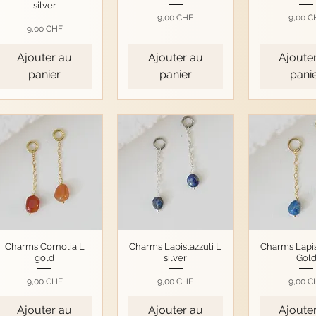
silver
Prix
Prix
9,00 CHF
9,00 C
Prix
9,00 CHF
Ajouter au
Ajouter au
Ajoute
panier
panier
pani
Charms Cornolia L
Charms Lapislazzuli L
Charms Lapis
gold
silver
Gol
Prix
Prix
Prix
9,00 CHF
9,00 CHF
9,00 C
Ajouter au
Ajouter au
Ajoute