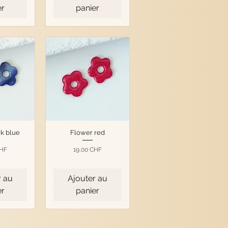
er
panier
k blue
Flower red
Prix
CHF
19,00 CHF
r au
Ajouter au
er
panier