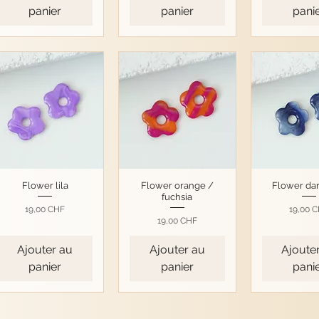
panier
panier
pani
Flower lila
Flower orange /
Flower dar
fuchsia
Prix
Prix
19,00 CHF
19,00 
Prix
19,00 CHF
Ajouter au
Ajouter au
Ajoute
panier
panier
pani