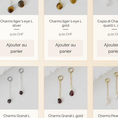
Charms tiger's eye L
Charms tiger's eye L
Copia di Cha
silver
gold
quartz L 
Prix
Prix
Prix
9,00 CHF
9,00 CHF
9,00 C
Ajouter au
Ajouter au
Ajoute
panier
panier
pani
Charms Granat L
Charms Granat L gold
Charms Pear