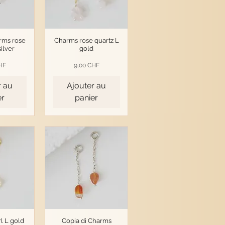
rms rose
Charms rose quartz L
silver
gold
Prix
HF
9,00 CHF
r au
Ajouter au
er
panier
l L gold
Copia di Charms