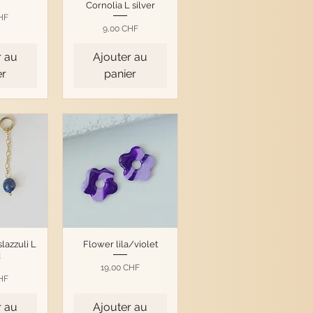
Cornolia L silver
HF
Prix
9,00 CHF
r au
Ajouter au
er
panier
lazzuli L
Flower lila/violet
d
Prix
19,00 CHF
HF
r au
Ajouter au