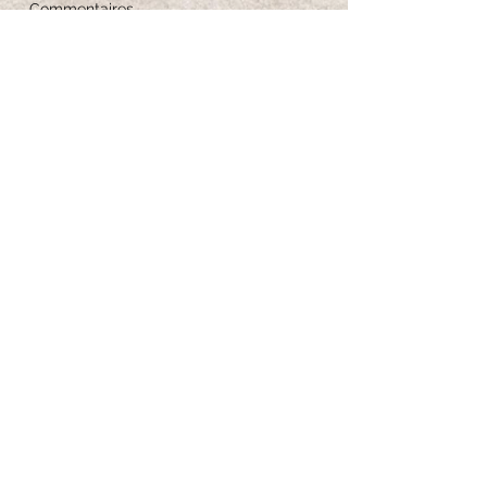
Commentaires
Guide des tailles
Entretien des bijoux
Iscriviti per ricevere 
aggiornamenti esclusivi
Email
*
Iscriviti alla newsletter
Voglio iscrivermi alla tua newsletter.
*