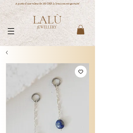
A partir d'une valeur de 100 CHF, la livraison est gratuite!
LALÙ
JEWELLERY