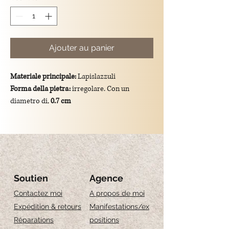
Ajouter au panier
Materiale principale:
Lapislazzuli
Forma della pietra:
irregolare. Con un
diametro di,
0.7 cm
Colore:
blu royal
Dimensioni totali del ciondolo:
lunghezza di
3.7 cm
Montatura:
gancio e catena in argento
925/placcato oro.
Significato simbolico:
Il Lapislazzuli
Soutien
Agence
simboleggia saggezza, verità e intuizione, ed
Contactez moi
A propos de moi
è spesso associato alla chiarezza mentale e
Expédition & retours
Manifestations/ex
alla comunicazione autentica.
Réparations
positions