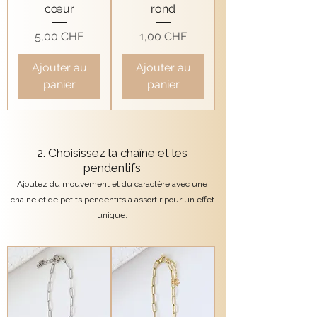
cœur
rond
Prix
Prix
5,00 CHF
1,00 CHF
Ajouter au
Ajouter au
panier
panier
2. Choisissez la chaîne et les
pendentifs
Ajoutez du mouvement et du caractère avec une
chaîne et de petits pendentifs à assortir pour un effet
unique.