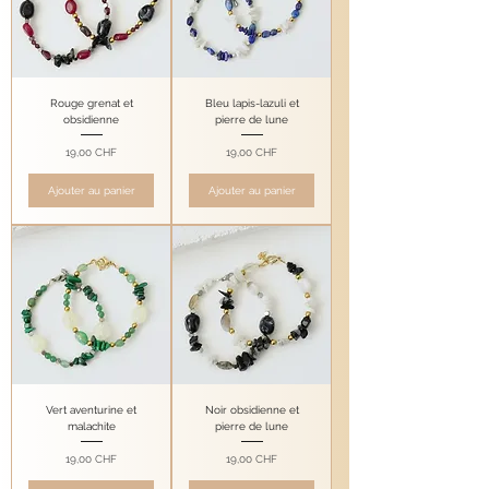
Rouge grenat et
Bleu lapis-lazuli et
obsidienne
pierre de lune
Prix
Prix
19,00 CHF
19,00 CHF
Ajouter au panier
Ajouter au panier
Vert aventurine et
Noir obsidienne et
malachite
pierre de lune
Prix
Prix
19,00 CHF
19,00 CHF