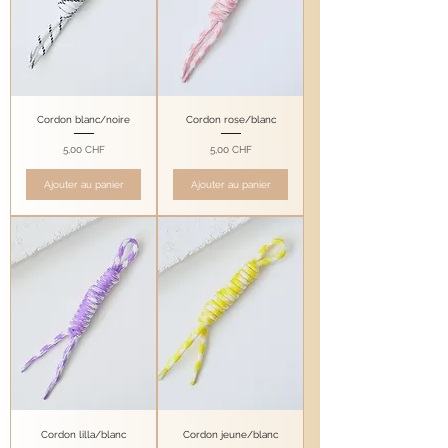
Cordon blanc/noire
Cordon rose/blanc
Prix
Prix
5,00 CHF
5,00 CHF
Ajouter au panier
Ajouter au panier
Cordon lilla/blanc
Cordon jeune/blanc