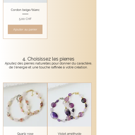
Cordon beige/blanc
Prix
5,00 CHF
Ajouter au panier
4. Choisissez les pierres
Ajoutez des pierres naturelles pour donner du caractère,
de l'énergie et une touche raffinée à votre création.
Quartz rose
Violet améthyste