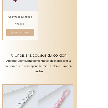
Charms coeur rouge
Prix
7,00 CHF
Ajouter au panier
3. Choisis la couleur du cordon
Apporte une touche personnelle en choisissant la
couleur qui te correspond le mieux : douce, vive ou
neutre.