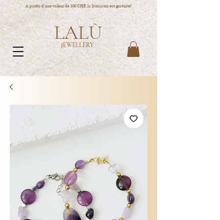
A partir d'une valeur de 100 CHF, la livraison est gratuite!
LALÙ
JEWELLERY