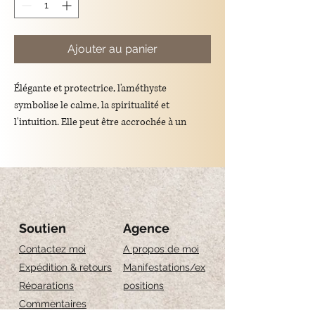
Ajouter au panier
Élégante et protectrice, l'améthyste
symbolise le calme, la spiritualité et
l'intuition. Elle peut être accrochée à un
porte-clés ou portée en bracelet, pour un
accessoire raffiné et chargé de sens à
emporter partout avec vous.
Soutien
Agence
Matériaux : améthyste, acier inoxydable
Contactez moi
A propos de moi
Expédition & retours
Manifestations/ex
Longueur :
Réparations
positions
Commentaires
S : 16 cm + 2 cm d'extension