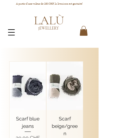
A partir d'une valeur de 100 CHF, la livraison est gratuite!
LALÙ
JEWELLERY
Scarf blue
Scarf
jeans
beige/gree
n
Prix
39,00 CHF