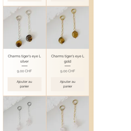
Charms tiger's eye L
Charms tiger's eye L
silver
gold
Prix
Prix
9,00 CHF
9,00 CHF
Ajouter au
Ajouter au
panier
panier