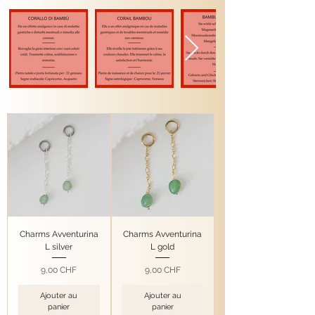
Charms Avventurina
Charms Avventurina
L silver
L gold
Prix
Prix
9,00 CHF
9,00 CHF
Ajouter au
Ajouter au
panier
panier