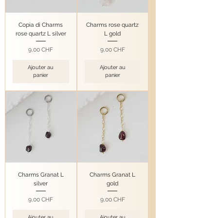
Copia di Charms
Charms rose quartz
rose quartz L silver
L gold
Prix
Prix
9,00 CHF
9,00 CHF
Ajouter au
Ajouter au
panier
panier
Charms Granat L
Charms Granat L
silver
gold
Prix
Prix
9,00 CHF
9,00 CHF
Ajouter au
Ajouter au