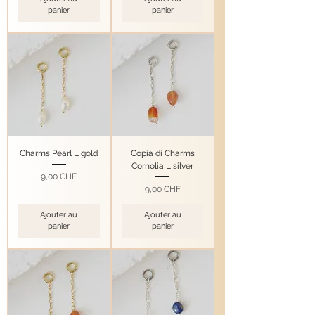
panier
panier
Charms Pearl L gold
Copia di Charms
Cornolia L silver
Prix
9,00 CHF
Prix
9,00 CHF
Ajouter au
Ajouter au
panier
panier