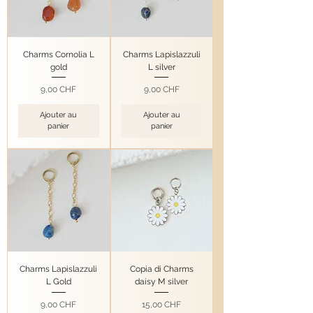
Charms Cornolia L
Charms Lapislazzuli
gold
L silver
Prix
Prix
9,00 CHF
9,00 CHF
Ajouter au
Ajouter au
panier
panier
Charms Lapislazzuli
Copia di Charms
L Gold
daisy M silver
Prix
Prix
9,00 CHF
15,00 CHF