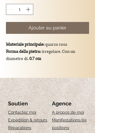
Ajouter au panier
Materiale principale:
quarzo rosa
Forma della pietra:
irregolare. Con un
diametro di,
0.7 cm
Colore:
rosa
Dimensioni totali del ciondolo:
lunghezza di
3.7 cm
Montatura:
gancio e catena in argento
925/placcato oro.
Significato simbolico:
Il Quarzo rosa
Soutien
Agence
simboleggia amore, dolcezza e armonia, ed è
Contactez moi
A propos de moi
associato a empatia, calma interiore e
Expédition & retours
Manifestations/ex
relazioni affettive equilibrate.
Réparations
positions