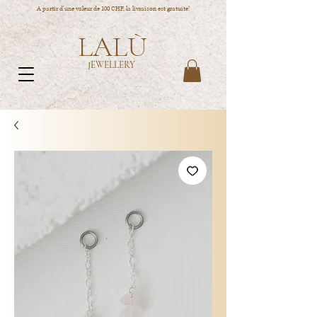
A partir d'une valeur de 100 CHF, la livraison est gratuite!
LALÙ
JEWELLERY