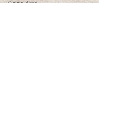
Commentaires
Guide des tailles
Entretien des bijoux
Iscriviti per ricevere 
aggiornamenti esclusivi
Email
*
Iscriviti alla newsletter
Voglio iscrivermi alla tua newsletter.
*