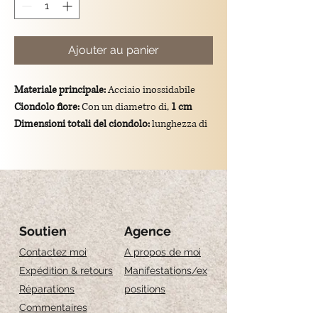
Ajouter au panier
Materiale principale:
Acciaio inossidabile
Ciondolo fiore:
Con un diametro di,
1 cm
Dimensioni totali del ciondolo:
lunghezza di
1.8 cm
Montatura:
gancio in argento 925/placcato
oro.
Soutien
Agence
Contactez moi
A propos de moi
Expédition & retours
Manifestations/ex
Réparations
positions
Commentaires