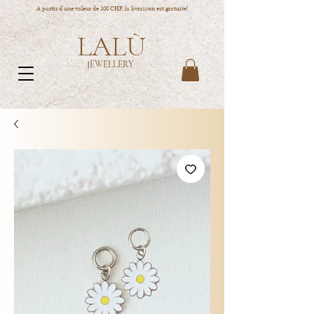
A partir d'une valeur de 100 CHF, la livraison est gratuite!
LALÙ
JEWELLERY