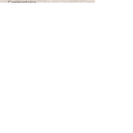
Commentaires
Guide des tailles
Entretien des bijoux
Iscriviti per ricevere 
aggiornamenti esclusivi
Email
*
Iscriviti alla newsletter
Voglio iscrivermi alla tua newsletter.
*