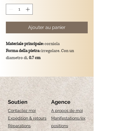
Ajouter au panier
Materiale principale:
corniola
Forma della pietra:
irregolare. Con un
diametro di,
0.7 cm
Colore:
arancione
Dimensioni totali del ciondolo:
lunghezza di
3.7 cm
Montatura:
gancio e catena in argento
925/placcato oro.
Significato simbolico:
La Corniola
Soutien
Agence
simboleggia energia, creatività e
Contactez moi
A propos de moi
motivazione, ed è nota per favorire il
Expédition & retours
Manifestations/ex
coraggio, la determinazione e il focus nelle
Réparations
positions
attività quotidiane.