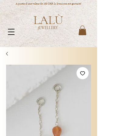
A partir d'une valeur de 100 CHF, la livraison est gratuite!
LALÙ
JEWELLERY