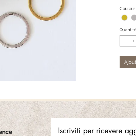
praticité 
Couleur
Quantit
Ouverture
Matériau
Ajout
Diamètre
Diamètre
Iscriviti per ricevere a
ence