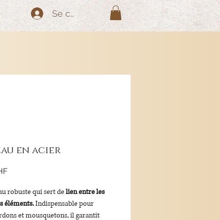
Se connecter
au en acier
Prix
HF
u robuste qui sert de
lien entre les
ts éléments.
Indispensable pour
ordons et mousquetons, il garantit