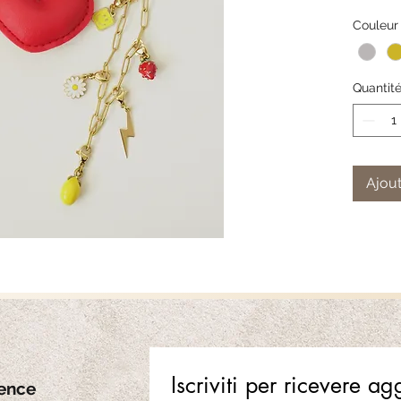
personnal
Couleur
emporter
Quantit
Ajout
Iscriviti per ricevere a
ence