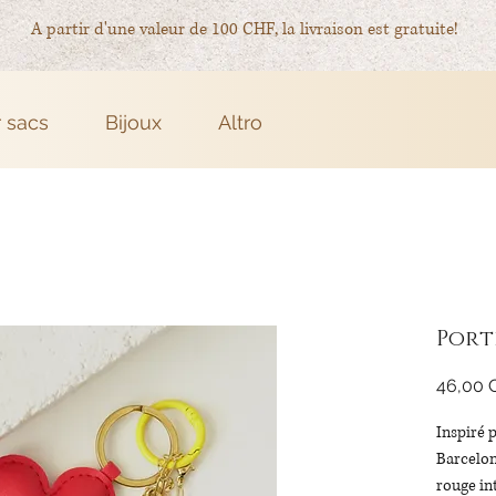
A partir d'une valeur de 100 CHF, la livraison est gratuite!
r sacs
Bijoux
Altro
Port
46,00 
Inspiré p
Barcelone
rouge in