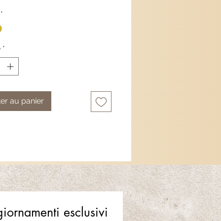
ité, c'est l'accessoire idéal pour
*
 joie et style partout avec vous.
é
*
er au panier
ggiornamenti esclusivi