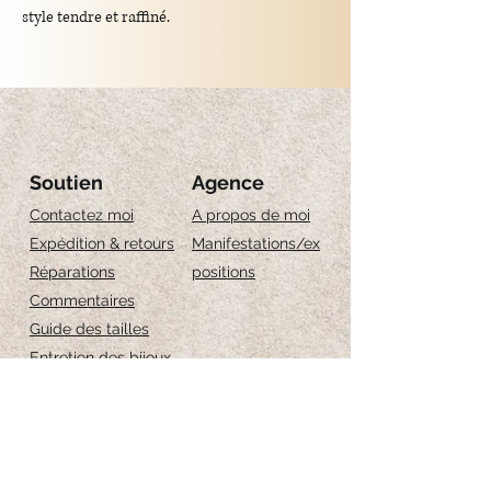
style tendre et raffiné.
Longueur : 18 cm
Épaisseur du cordon : 0,5 cm
Soutien
Agence
Contactez moi
A propos de moi
Expédition & retours
Manifestations/ex
Réparations
positions
Commentaires
Guide des tailles
Entretien des bijoux
Iscriviti per ricevere 