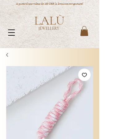
A partir d'une valeur de 100 CHF, la livraison est gratuite!
LALÙ
JEWELLERY