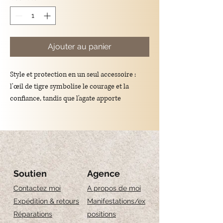
Ajouter au panier
Style et protection en un seul accessoire :
l'œil de tigre symbolise le courage et la
confiance, tandis que l'agate apporte
équilibre et harmonie. Il peut être accroché à
un porte-clés ou porté comme un bracelet,
pour une touche élégante et pleine de sens à
emporter partout avec vous.
Soutien
Agence
Contactez moi
A propos de moi
Matériaux : pierres œil-de-tigre et agate,
Expédition & retours
Manifestations/ex
acier inoxydable
Réparations
positions