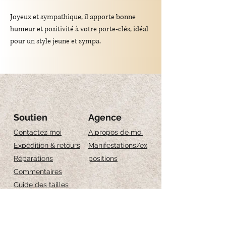
Joyeux et sympathique, il apporte bonne
humeur et positivité à votre porte-clés, idéal
pour un style jeune et sympa.
Matériau : acier inoxydable et résine colorée
Dimensions du pendentif : 7 mm
Soutien
Agence
Contactez moi
A propos de moi
Longueur totale : 2,2 cm
Expédition & retours
Manifestations/ex
Réparations
positions
Commentaires
Guide des tailles
Entretien des bijoux