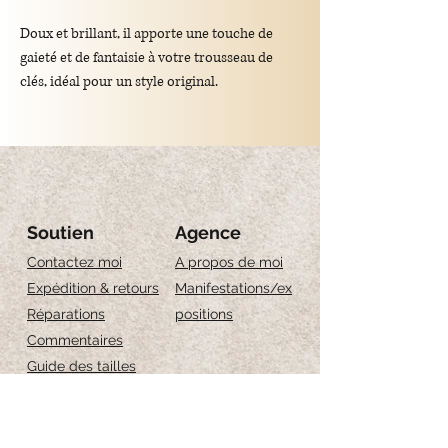
Doux et brillant, il apporte une touche de
gaieté et de fantaisie à votre trousseau de
clés, idéal pour un style original.
Matériau : simili cuir
Dimensions : 4,6 x 4,7 cm
Soutien
Agence
Contactez moi
A propos de moi
Expédition & retours
Manifestations/ex
Réparations
positions
Commentaires
Guide des tailles
Entretien des bijoux