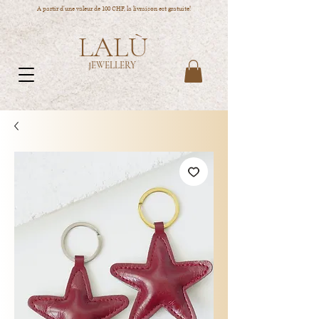
A partir d'une valeur de 100 CHF, la livraison est gratuite!
LALÙ
JEWELLERY