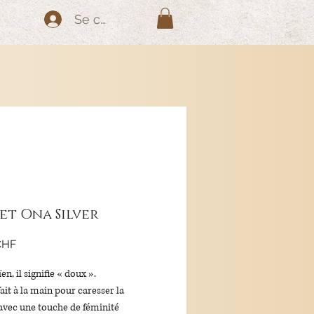
Se connecter
et Ona Silver
Prix
CHF
n, il signifie « doux ».
fait à la main pour caresser la
 avec une touche de féminité