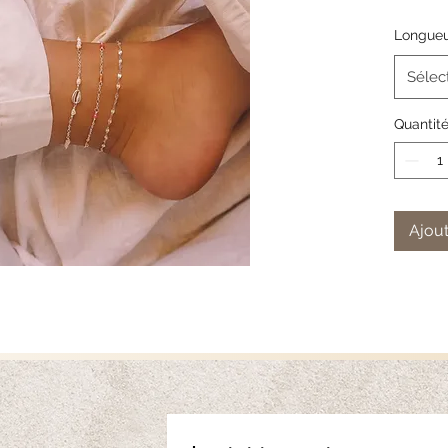
naturelle
Longue
Réglable,
Sélec
Matière 
Quantit
Longueur
S : 21cm
M : 23cm
L : 25cm
Ajout