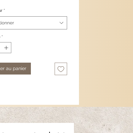
.
ur
*
 léger et résistant à l'eau
.
tionner
:
argent 925
, perles d'eau douce
é
*
 :
 - 23cm
 - 25cm
 - 27cm
er au panier