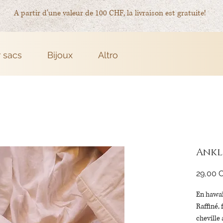
A partir d'une valeur de 100 CHF, la livraison est gratuite!
r sacs
Bijoux
Altro
Ankl
29,00 
En hawaïe
Raffiné, 
cheville