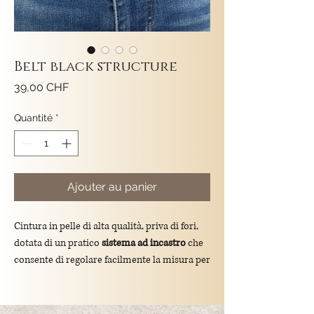
Belt black structure
Prix
39,00 CHF
Quantité
*
Ajouter au panier
Cintura in pelle di alta qualità, priva di fori,
dotata di un pratico
sistema ad incastro
che
consente di regolare facilmente la misura per
una vestibilità perfetta. La fibbia è rimovibile,
permettendo di
tagliare la cintura
alla
lunghezza desiderata. Con una lunghezza