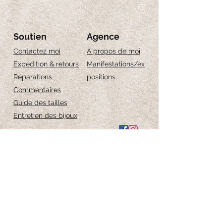
totale di
130 cm
, è ideale per adattarsi a
diverse esigenze, unendo stile e funzionalità.
Soutien
Agence
Contactez moi
A propos de moi
Expédition & retours
Manifestations/ex
Réparations
positions
Commentaires
Guide des tailles
Entretien des bijoux
Iscriviti per ricevere 
aggiornamenti esclusivi
Email
*