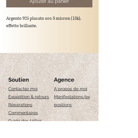
Ajouter au panier
Argento 925 placato oro 3 micron (18k),
effetto brillante.
Lunghezza:
16cm+2cm d'estensione
18cm+2cm d'estensione
Soutien
Agence
Contactez moi
A propos de moi
Expédition & retours
Manifestations/ex
Réparations
positions
Commentaires
Guide des tailles
Entretien des bijoux