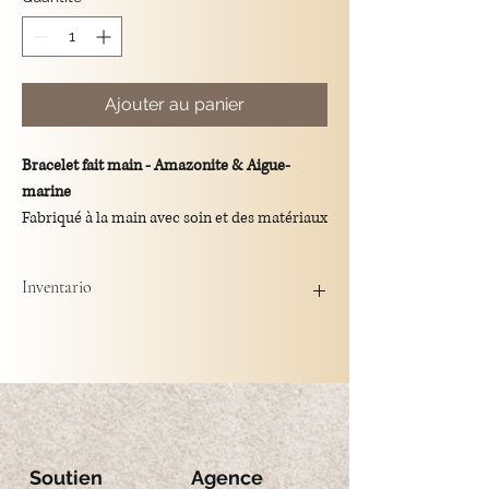
Ajouter au panier
Bracelet fait main - Amazonite & Aigue-
marine
Fabriqué à la main avec soin et des matériaux
de haute qualité
Pierres naturelles d'amazonite et d'aigue-
Inventario
marine
Perles en argent 925
Pendentif central en forme de goutte
d'amazonite (diamètre : 0,6 cm)
Disponible en deux longueurs
- 16 cm + 2 cm d'extension
- 18 cm + 2 cm de rallonge
Soutien
Agence