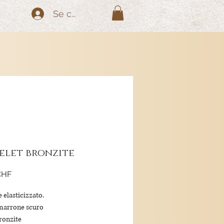
Se connecter
elet bronzite
Prix
CHF
 elasticizzato.
marrone scuro
bronzite