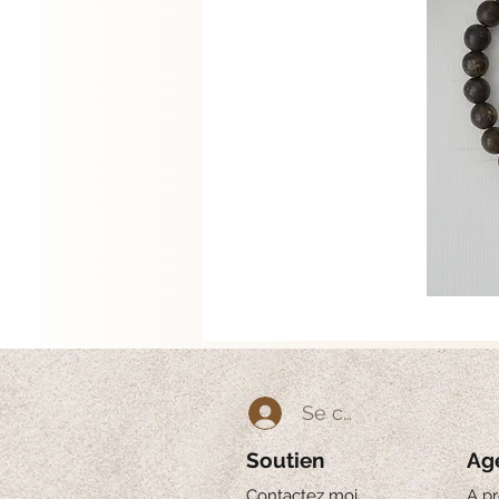
Se connecter
Soutien
Ag
Contactez moi
A p