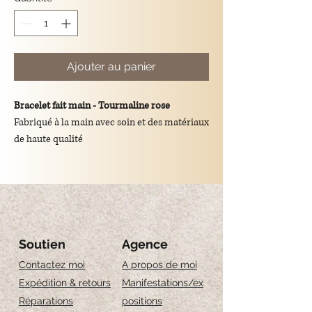
Ajouter au panier
Bracelet fait main - Tourmaline rose
Fabriqué à la main avec soin et des matériaux
de haute qualité
Pierres de tourmaline naturelle
Chaîne en argent 925
Disponible en deux longueurs :
- 16 cm + 2 cm de rallonge
- 18 cm + 2 cm de rallonge
Soutien
Agence
Fait partie d'un set exclusif de 3 bracelets
Contactez moi
A propos de moi
assortis, conçus pour être portés
Expédition & retours
Manifestations/ex
individuellement ou ensemble
Réparations
positions
Si vous achetez le set complet, vous