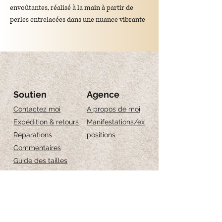
envoûtantes, réalisé à la main à partir de
perles entrelacées dans une nuance vibrante
de bleu cobalt. Profonde, lumineuse et pleine
de caractère, cette couleur évoque la mer à
perte de vue, le ciel au coucher du soleil et
l'élégance intemporelle des pierres
précieuses.
Soutien
Agence
Contactez moi
A propos de moi
Expédition & retours
Manifestations/ex
Détails
Réparations
positions
Commentaires
Couleur : bleu cobalt intense
Guide des tailles
Longueur : 18 cm
Entretien des bijoux
Réalisé à la main avec des perles
entrelacées
Structure souple et flexible
Facile à mettre et à enlever
Léger et confortable à porter toute la