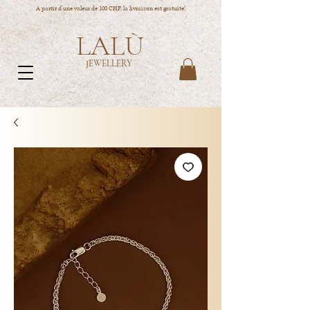
A partir d'une valeur de 100 CHF, la livraison est gratuite!
LALÙ
JEWELLERY