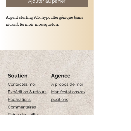
Ajouter au panier
Argent sterling 925, hypoallergénique (sans
nickel), fermoir mousqueton.
Longueur : 2 tailles
S : 16cm + 2cm d'extension
M : 18cm+2cm d'extension
Soutien
Agence
Contactez moi
A propos de moi
Expédition & retours
Manifestations/ex
Réparations
positions
Commentaires
Guide des tailles
Entretien des bijoux